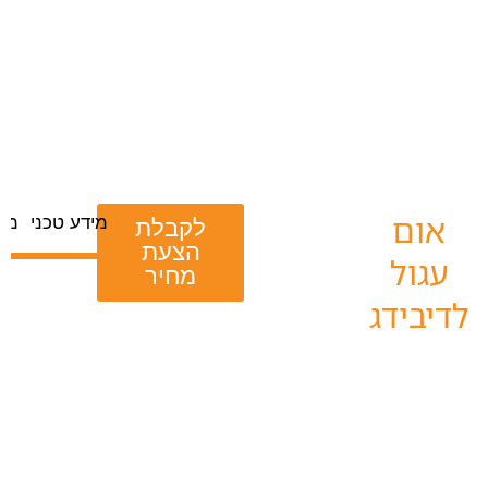
אום
מידע טכני
מס
לקבלת
הצעת
עגול
מחיר
לדיבידג