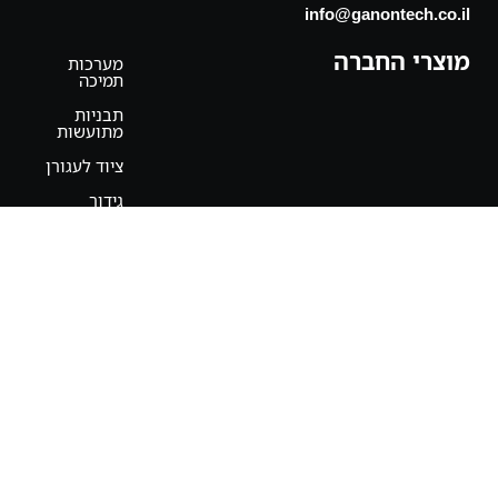
info@ganontech.co.il
מוצרי החברה
מערכות
תמיכה
תבניות
מתועשות
ציוד לעגורן
גידור
לבטיחות
מערכות
פיגום
שירותים
נוספים
מפת אתר
ראשי
אודות
מוצרים